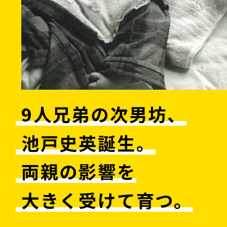
9人兄弟の次男坊、
池戸史英誕生。
両親の影響を
大きく受けて育つ。