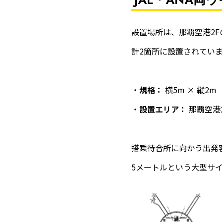
設置場所は、那覇空港2F
計2箇所に設置されてい
・
規格：
横5m × 縦2
・
設置エリア：
那覇空港2
搭乗待合所に向かう出発
5メートルという大型サ