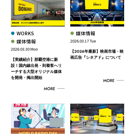
WORKS
媒体情報
媒体情報
2026.03.17 Tue
2026.03.30 Mon
【2026年最新】映画市場・映
画広告『シネアド』について
【実績紹介】那覇空港に新
設！国内線出発・到着客へリ
ーチする大型オリジナル媒体
を開発・掲出開始